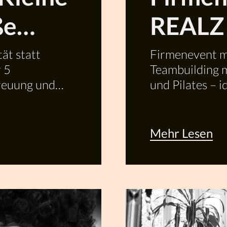
ße
REALZ 
ät statt
Firmenevent m
r 5
Teambuilding 
treuung und
und Pilates – i
Teams.
Mehr Lesen
Mehr
Lesen