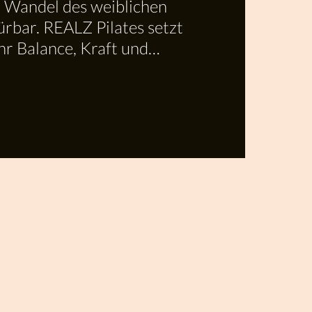
r Wandel des weiblichen
ürbar. REALZ Pilates setzt
ehr Balance, Kraft und
m Alltag.